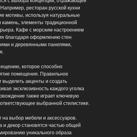
тся с выбора концепции, отражающей
 Например, ресторан русской кухни
ие мотивы, используя натуральные
и камень, элементы традиционной
ерьера. Кафе с морским настроением
ия благодаря оформлению стен
рями и деревянными панелями,
я.
вещению, которое способно
иятие помещения. Правильное
 выделить акценты и создать
ивая эксклюзивность каждого уголка
овождение также играет ключевую
оответствующее выбранной стилистике.
на выбор мебели и аксессуаров.
на и декор становятся частью общей
мированию уникального образа