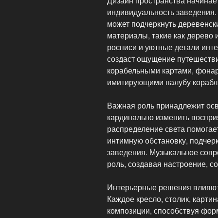
Дизайн пространства начинае
индивидуальность заведения.
может подчеркнуть деревенск
материалы, такие как дерево 
росписи и уютные детали инт
создаст ощущение путешеств
корабельными картами, фона
имитирующими палубу корабл
Важная роль принадлежит ос
кардинально изменить воспр
распределение света помогает
интимную обстановку, подчерк
заведения. Музыкальное сопр
роль, создавая настроение, с
Интерьерные решения влияют 
Каждое кресло, столик, карти
композиции, способствуя фор