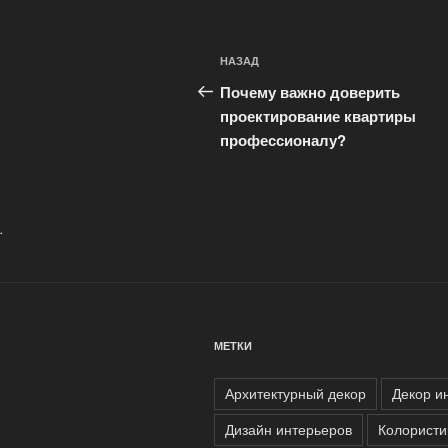
Навигация
Предыдущая
НАЗАД
по
запись:
Почему важно доверить
записям
проектирование квартиры
профессионалу?
.
МЕТКИ
Архитектурный декор
Декор и
Дизайн интерьеров
Колористи