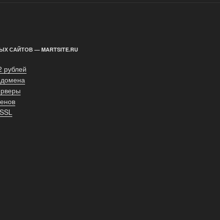
ЫХ САЙТОВ — MARTSITE.RU
2 рублей
 домена
ерверы
енов
 SSL