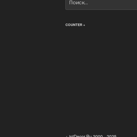
COUNTER +
+ intDecor.Ru 2000 - 2025