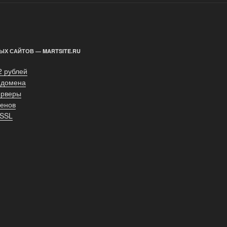
ЫХ САЙТОВ — MARTSITE.RU
2 рублей
 домена
ерверы
енов
 SSL