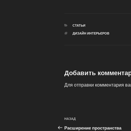
РУБРИКИ
СТАТЬИ
МЕТКИ
ДИЗАЙН ИНТЕРЬЕРОВ
Добавить коммента
Для отправки комментария в
Навигация
Предыдущая
НАЗАД
по
запись:
Расширение пространства