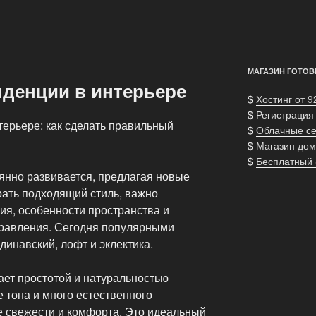
МАГАЗИН ГОТОВ
денции в интерьере
$
Хостинг от 9
$
Регистрация
ерьере: как сделать правильный
$
Облачные с
$
Магазин дом
$
Бесплатный
нно развивается, предлагая новые
рать подходящий стиль, важно
ия, особенности пространства и
правления. Сегодня популярными
ндинавский, лофт и эклектика.
ает простотой и натуральностью
е тона и много естественного
 свежести и комфорта. Это идеальный