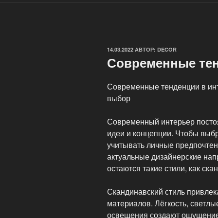
ОПУБЛИКОВАНО
14.03.2022
АВТОР:
DECOR
Современные тен
Современные тенденции в инт
выбор
Современный интерьер постоя
идеи и концепции. Чтобы выб
учитывать личные предпочтен
актуальные дизайнерские на
остаются такие стили, как ска
Скандинавский стиль привлек
материалов. Лёгкость, светлы
освещения создают ощущение